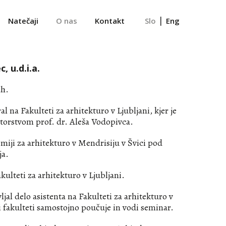
|
Natečaji
O nas
Kontakt
Slo
Eng
 u.d.i.a.
ah.
al na Fakulteti za arhitekturo v Ljubljani, kjer je
torstvom prof. dr. Aleša Vodopivca.
emiji za arhitekturo v Mendrisiju v Švici pod
ja.
kulteti za arhitekturo v Ljubljani.
ljal delo asistenta na Fakulteti za arhitekturo v
ti fakulteti samostojno poučuje in vodi seminar.