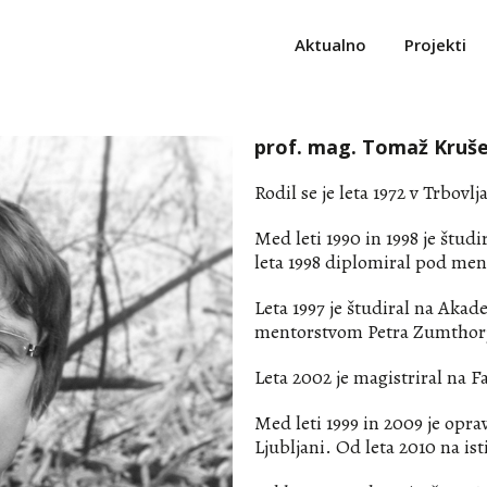
Aktualno
Projekti
prof. mag. Tomaž Krušec,
Rodil se je leta 1972 v Trbovlj
Med leti 1990 in 1998 je študir
leta 1998 diplomiral pod men
Leta 1997 je študiral na Akad
mentorstvom Petra Zumthor
Leta 2002 je magistriral na Fa
Med leti 1999 in 2009 je oprav
Ljubljani. Od leta 2010 na is