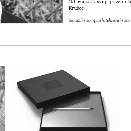
Od leta 2002 skupaj z ženo L
Krušec«.
tomaz.krusec@arhitekturakrusec