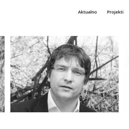
Aktualno
Projekti
prof. mag. Tomaž Krušec, u.d.i.a.