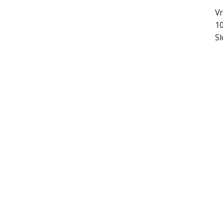
Vr
10
Sl