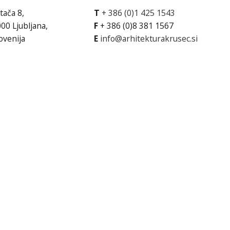
tača 8,
T
+ 386 (0)1 425 1543
00 Ljubljana,
F
+ 386 (0)8 381 1567
ovenija
E
info@arhitekturakrusec.si