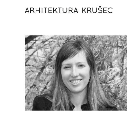
Lena Krušec, u.d.i.a.